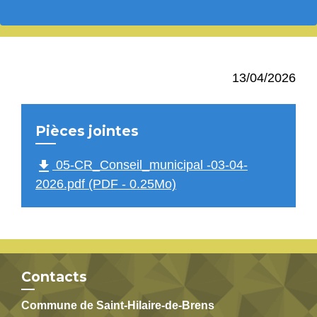
13/04/2026
Pièces jointes
file_download
05-CR_Conseil_municipal -03-04-
2026.pdf (PDF - 0.25Mo)
Contacts
Commune de Saint-Hilaire-de-Brens