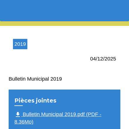
2019
04/12/2025
Bulletin Municipal 2019
Pièces jointes
file_download
Bulletin Municipal 2019.pdf (PDF -
8.36Mo)