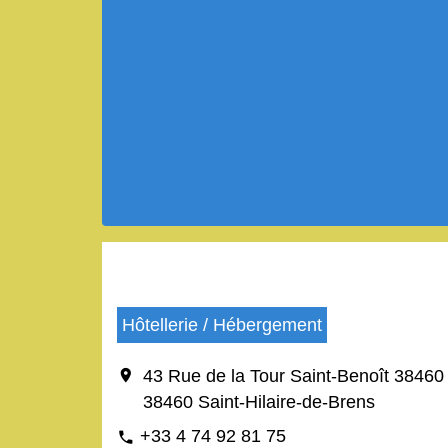
Hôtellerie / Hébergement
location_on
43 Rue de la Tour Saint-Benoît 38460 
38460 Saint-Hilaire-de-Brens
+33 4 74 92 81 75
phone