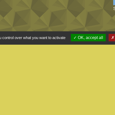
 control over what you want to activate
OK, accept all
alité
-
Accessibilité
-
Plan du site
-
Gestion des cookie
Site créé en partenariat avec Réseau des Communes