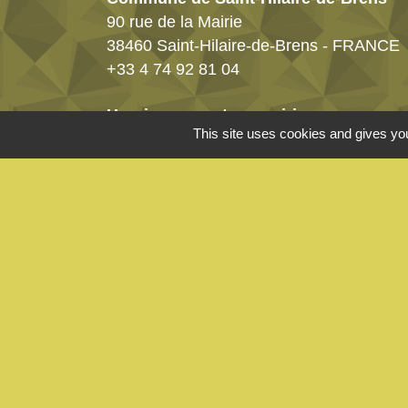
90 rue de la Mairie
38460 Saint-Hilaire-de-Brens - FRANCE
+33 4 74 92 81 04
Horaires ouverture mairie
This site uses cookies and gives you
Le mardi de 9h00 à 11h30
Le jeudi de 16h00 à 18h00
Les 1ers et les 3è samedis du mois de
9h30 à 11h30
Cliquez ici pour nous contacter
Mentions légales
-
Politique de confidenti