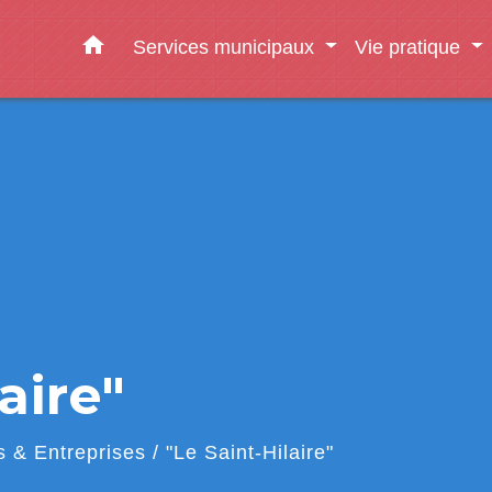
home
Services municipaux
Vie pratique
aire"
 & Entreprises
/
"Le Saint-Hilaire"