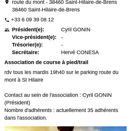
location_on
route du mont - 38460 Saint-Hilaire-de-Brens
38460 Saint-Hilaire-de-Brens
+33 6 09 39 08 12
phone
Président(e):
Cyril GONIN
people
Vice-président(e):
-
Trésorier(e):
-
Secrétaire:
Hervé CONESA
Association de course à pied/trail
rdv tous les mardis 19h40 sur le parking route du
mont à St Hilaire
Contact au sein de l'association : Cyril GONIN
(Président)
Nombre d'adhérents : actuellement 35 adhérents
dans l'association.